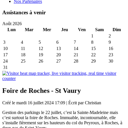
Nos Partenaires
Assistances à venir
Août 2026
Lun
Mar
Mer
Jeu
Ven
Sam
Dim
1
2
3
4
5
6
7
8
9
10
11
12
13
14
15
16
17
18
19
20
21
22
23
24
25
26
27
28
29
30
31
Foire de Roches - St Vaury
Créé le mardi 16 juillet 2024 17:09
|
Écrit par Christian
Gestion des parkings le 22 juillet, c’est la Sainte-Madeleine mais
c’est surtout la foire de Roches. Immuable, incontournable, elle
s’installe fièrement sur les hauteurs du col du Peyroux, à Roches, à
deux pas de Saint-Vaury.